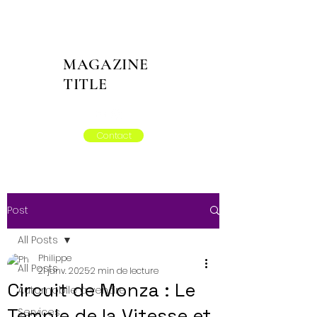
MAGAZINE
TITLE
Contact
Post
All Posts
Philippe
All Posts
21 janv. 2025
2 min de lecture
Circuit de Monza : Le
Automobile à vendre
Temple de la Vitesse et
Services