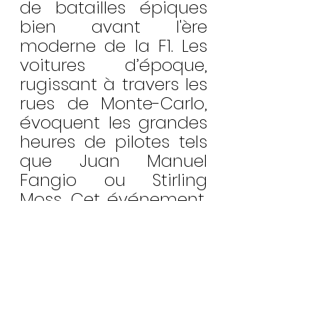
de batailles épiques 
bien avant l'ère 
moderne de la F1. Les 
voitures d’époque, 
rugissant à travers les 
rues de Monte-Carlo, 
évoquent les grandes 
heures de pilotes tels 
que Juan Manuel 
Fangio ou Stirling 
Moss. Cet événement, 
tout aussi prestigieux 
que le Grand Prix de 
Formule 1, attire des 
passionnés du 
monde entier, 
prouvant que Monaco 