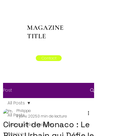
MAGAZINE
TITLE
Contact
Post
All Posts
Philippe
All Posts
11 janv. 2025
3 min de lecture
Circuit de Monaco : Le
Automobile à vendre
Bijou Urbain qui Défie le
Services