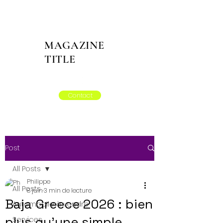
MAGAZINE
TITLE
Contact
Post
All Posts
Philippe
All Posts
8 juin
3 min de lecture
Baja Greece 2026 : bien
Automobile à vendre
plus qu’une simple
Services