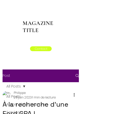
MAGAZINE
TITLE
Contact
Post
All Posts
Philippe
All Posts
26 juin 2023
1 min de lecture
À la recherche d'une
Automobile à vendre
Ford GPA !
Services